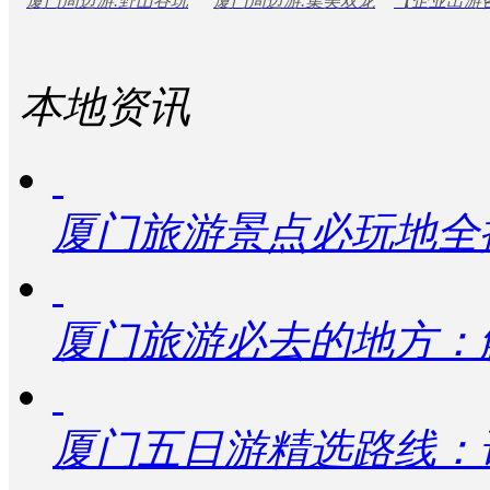
厦门周边游.野山谷玩
厦门周边游.集美双龙
【企业出游
日游
动1日游
转玻璃桥、休闲爬山一
潭滑草、滑车、滑索
潭互动、滑
日游
滑索
本地资讯
厦门旅游景点必玩地全
厦门旅游必去的地方：
厦门五日游精选路线：