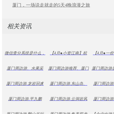
厦门，一场说走就走的5天4晚浪漫之旅
相关资讯
微信查分系统是什么，
【4月●小资江南】杭
【4月●一价
微信查分系统的运用
州西湖、西溪湿地、灵
华五 】南京/
厦门周边游、水果采
厦门周边游推荐、厦门
厦门周边游
隐祈福+情迷西塘、夜
上海/杭州+
摘、水果采摘时间、水
周边游攻略、厦门周边
门周边游有
厦门周边游.龙岩冠豸
宿乌镇3天 （纯玩中高
厦门周边游.东山岛、
枕水乌镇5
厦门周边游
果采摘地点
游介绍
周边一日游
山、石湖门、古田会址
中驰山庄、金銮湾二日
端散拼）
漫步、九溪
组团
厦门周边游.平九鹏
厦门周边游.云洞岩风
厦门周边游
二日休闲游
游
七彩蓝田二
溪、永安桃源洞休闲二
动石、龙佳公园休闲互
索桥、丽田