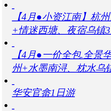
【4月●小资江南】杭
+情迷西塘、夜宿乌镇3
【4月●一价全包.全景华
州+水墨南浔、枕水乌
华安官畲1日游