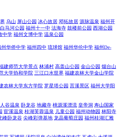
界
乌山
屏山公园
冰心故居
邓拓故居
源脉温泉
福州开
白马河公园
福州十一中
法海寺
鼓楼前公园
西湖公园
致中学
福州文博中学
温泉公园
福州华侨中学
福州四中
琉球馆
福州华伦中学
福州De-
福建师范大学景点
林浦村
高盖山公园
金山公园
烟台山
范大学协和学院
三江口水世界
福建农林大学金山学院
建农林大学东方学院
罗星塔公园
莒溪景区
福州大学阳
人谷温泉
卧龙谷
地藏寺
桃源溪漂流
皇帝洞
寿山国家
园
宦溪温泉
桂湖芙蓉温泉
儿童公园
福州动物园
林阳寺
北峰卧龙谷
尖峰彩弹基地
龙晶葡萄庄园
福州桂湖汇雅