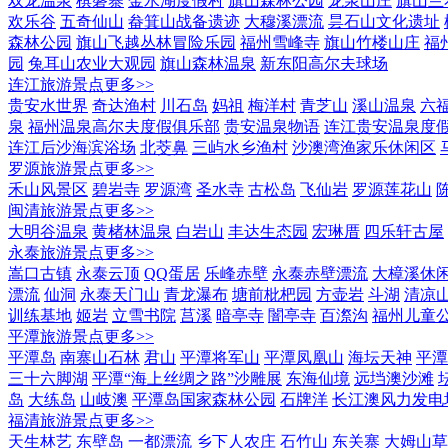
双龙温泉
棋磐寨
金水湖度假村
旗山森林公园
龙泉山庄
旗山兰
欢乐谷
五奇仙山
畚箕山战备遗迹
大穆溪漂流
昙石山文化遗址
森林公园
旗山飞越丛林冒险乐园
福州雪峰寺
旗山竹楼山庄
福
园
兔耳山农业大观园
旗山森林温泉
新东阳高尔夫球场
连江旅游景点
更多>>
贵安水世界
奇达渔村
川石岛
妈祖
梅洋村
青芝山
溪山温泉
六
泉
福州温泉高尔夫度假俱乐部
贵安温泉物语
连江贵安温泉度
连江后沙海滨浴场
北茭鼻
三屿水乡渔村
沙澳湾渔家乐休闲区
罗源旅游景点
更多>>
禾山风景区
碧岩寺
罗源湾
圣水寺
古松岛
飞仙岩
罗源莲花山
闽清旅游景点
更多>>
大明谷温泉
黄楮林温泉
白岩山
丰达生态园
宏琳厝
四乐轩古屋
永泰旅游景点
更多>>
嵩口古镇
永泰云顶
QQ蛋居
乐峰赤壁
永泰赤壁漂流
大樟溪休
漂流
仙洞
永泰天门山
青龙瀑布
塘前枇杷园
方壶岩
斗湖
清凉
训练基地
姬岩
立雪书院
莒溪
暗亭寺
闇亭寺
百漈沟
福州儿童
平潭旅游景点
更多>>
平潭岛
南寨山石林
君山
平潭将军山
平潭凤凰山
海坛天神
平潭
三十六脚湖
平潭“海上丝绸之路”沙雕展
东海仙境
远垱澳沙滩
岛
大练岛
山岐澳
平潭岛国家森林公园
石牌洋
长江澳风力发电
福清旅游景点
更多>>
天生林艺
东壁岛
一都漂流
乡下人农庄
石竹山
东关寨
大姆山草