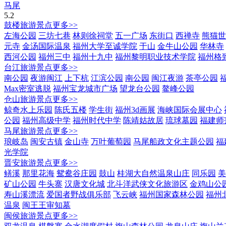
马尾
5.2
鼓楼旅游景点
更多>>
左海公园
三坊七巷
林则徐祠堂
五一广场
东街口
西禅寺
熊猫世
元寺
金汤国际温泉
福州大学至诚学院
于山
金牛山公园
华林寺
西河公园
福州三中
福州十九中
福州黎明职业技术学院
福州格
台江旅游景点
更多>>
南公园
夜游闽江
上下杭
江滨公园
南公园
闽江夜游
茶亭公园
Max密室逃脱
福州宝龙城市广场
望龙台公园
鳌峰公园
仓山旅游景点
更多>>
鲸奇水上乐园
陈氏五楼
学生街
福州3d画展
海峡国际会展中心
公园
福州高级中学
福州时代中学
陈靖姑故居
琉球墓园
福建师
马尾旅游景点
更多>>
琅岐岛
闽安古镇
金山寺
万叶葡萄园
马尾船政文化主题公园
福
光学院
晋安旅游景点
更多>>
鳝溪
那里花海
鸳鸯谷庄园
鼓山
桂湖大自然温泉山庄
同乐园
美
矿山公园
牛头寨
汉唐文化城
北斗洋武侠文化旅游区
金鸡山公
寿山溪漂流
爱国者野战俱乐部
飞云峡
福州国家森林公园
福州
温泉
闽王王审知墓
闽侯旅游景点
更多>>