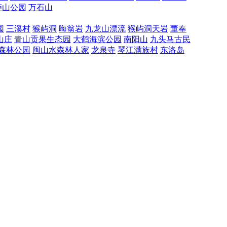
庐山公园
万石山
园
三溪村
猴屿洞
晦翁岩
九龙山漂流
猴屿洞天岩
董奉
山庄
青山贡果生态园
大鹤海滨公园
南阳山
九头马古民
森林公园
闽山水森林人家
龙泉寺
琴江满族村
东洛岛