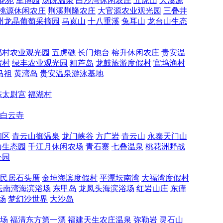
花苑
军博园
汤院温泉
白沙湾休闲农庄
五虎山
大溪源
桃源休闲农庄
荆溪荆隆农庄
大官源农业观光园
三叠井
州龙晶葡萄采摘园
马岚山
十八重溪
兔耳山
龙台山生态
福村农业观光园
五虎礁
长门炮台
榕升休闲农庄
贵安温
假村
绿丰农业观光园
粗芦岛
龙鼓旅游度假村
官坞渔村
马祖
黄湾岛
贵安温泉游泳基地
陈太尉宫
福湖村
白云寺
闲区
青云山御温泉
龙门峡谷
方广岩
青云山
永泰天门山
山生态园
千江月休闲农场
青石寨
七叠温泉
桃花洲野战
公园
民居石头厝
金坤海滨度假村
平潭坛南湾
大福湾度假村
坛南湾海滨浴场
东甲岛
龙凤头海滨浴场
红岩山庄
东痒
场
梦幻沙世界
大沙岛
场
福清东方第一漂
福建天生农庄温泉
弥勒岩
灵石山