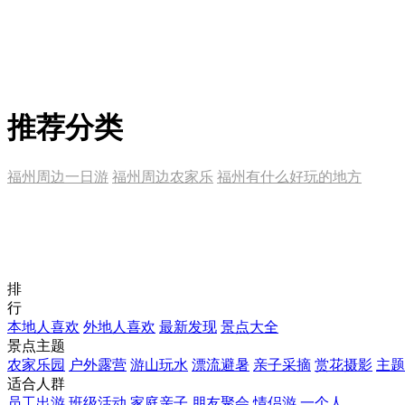
推荐分类
福州周边一日游
福州周边农家乐
福州有什么好玩的地方
排
行
本地人喜欢
外地人喜欢
最新发现
景点大全
景点主题
农家乐园
户外露营
游山玩水
漂流避暑
亲子采摘
赏花摄影
主题
适合人群
员工出游
班级活动
家庭亲子
朋友聚会
情侣游
一个人