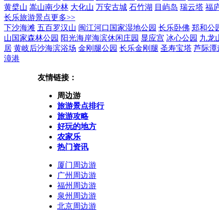
黄檗山
嵩山南少林
大化山
万安古城
石竹湖
目屿岛
瑞云塔
福
长乐旅游景点
更多>>
下沙海滩
五百罗汉山
闽江河口国家湿地公园
长乐卧佛
郑和公
山国家森林公园
阳光海岸海滨休闲庄园
显应宫
冰心公园
九龙
居
黄岐后沙海滨浴场
金刚腿公园
长乐金刚腿
圣寿宝塔
芦际潭
漳港
友情链接：
周边游
旅游景点排行
旅游攻略
好玩的地方
农家乐
热门资讯
厦门周边游
广州周边游
福州周边游
泉州周边游
北京周边游