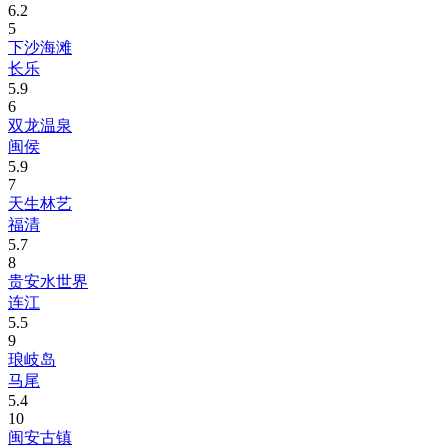
6.2
5
下沙海滩
长乐
5.9
6
双龙温泉
闽侯
5.9
7
天生林艺
福清
5.7
8
贵安水世界
连江
5.5
9
琅岐岛
马尾
5.4
10
闽安古镇