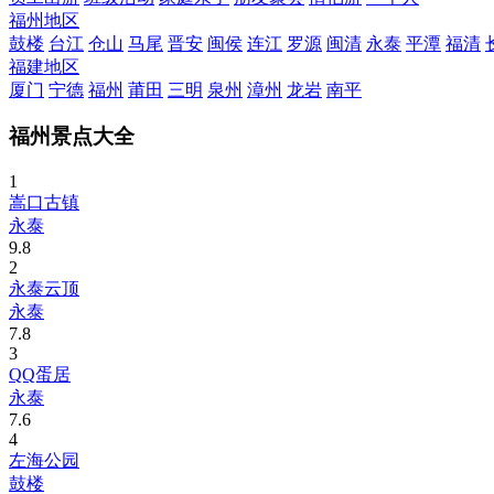
福州地区
鼓楼
台江
仓山
马尾
晋安
闽侯
连江
罗源
闽清
永泰
平潭
福清
福建地区
厦门
宁德
福州
莆田
三明
泉州
漳州
龙岩
南平
福州景点大全
1
嵩口古镇
永泰
9.8
2
永泰云顶
永泰
7.8
3
QQ蛋居
永泰
7.6
4
左海公园
鼓楼