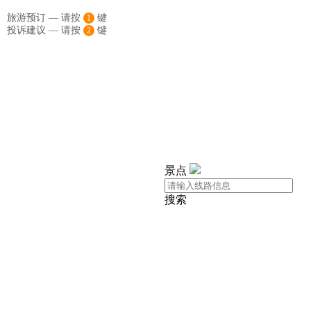
旅游预订 — 请按
键
1
投诉建议 — 请按
键
2
景点
搜索