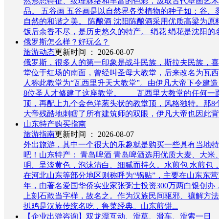
然形态特征、纹理脉络和丰富的色彩，汲取古代壁画艺术
品。 五谷画 五谷画是以自然界各类植物的种子如：谷
自然的和谐之美。 陈酿酒 沈阳陈酿酒采用优质高梁为
饭后余香不尽，是历史悠久的特产。 绢花 绢花是沈阳的
俄罗斯怎么样？好玩么？
旅游动态
更新时间 ： 2026-08-07
俄罗斯，很多人的第一印象是战斗民族，斯拉夫民族，喜
堂位于红场的南面，曾经叫圣母大教堂，后来改名为瓦西
人称此教堂为“瓦西里升天大教堂”。由伊凡大帝下令建造
8位圣人才修建了这座教堂。 瓦西里大教堂的任何一面
顶，再配上九个金色洋葱头状的教堂顶，风格独特。那8
大帝残酷地刺瞎了所有建筑师的双眼，伊凡大帝也因此背负了
山东特产购买指南
旅游指南
更新时间 ： 2026-08-07
外出旅游，其中一个很大的乐趣就是购买一些具有当地特
吧！山东特产： 青岛啤酒 青岛啤酒选用优质大麦、大米
明、呈淡黄色，泡沫清白、细腻而持久。水煎包 水煎包
在河北山东等部分地区则称呼为“锅贴”，主要在山东东营
年，由著名爱国华侨实业家张弼士投资300万两白银创
上刻石敢当字样，故名之。作为汉族民间驱邪、禳解方法
扒鸡是汉族传统名吃，鲁菜经典。山东煎饼...
【企业出游咨询】双龙潭互动、滑草、滑车、滑索一日