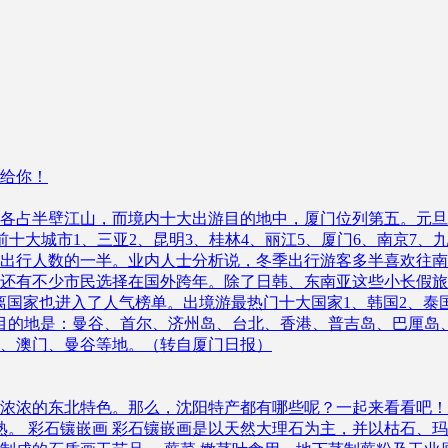
给你！
各占半壁江山，而境内十大出游目的地中，厦门位列第五。元旦
十大城市1、三亚2、昆明3、桂林4、丽江5、厦门6、南京7、
出行人数的一半。业内人士分析说，冬季出行游客多半喜欢往南
还有不少市民选择在国外跨年。除了日韩、东南亚这些小长假旅
国家也进入了人气榜单。出境游最热门十大国家1、韩国2、泰国3
目的地是：曼谷、首尔、济州岛、台北、香港、普吉岛、巴厘岛
、澳门、曼谷等地。（转自厦门日报）
浓浓的东北特色。那么，沈阳特产都有哪些呢？一起来看看吧！
熟。 彩石镶嵌画 彩石镶嵌画是以天然大理石为主，并以枯石、