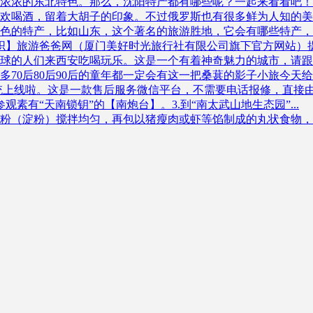
浓的东北特色。那么，沈阳特产都有哪些呢？一起来看看吧！沈阳
喝酒，留着大胡子的印象。不过俄罗斯也有很多鲜为人知的美景哦
的特产，比如山东，这个著名的旅游胜地，它会有哪些特产，在哪
】旅游爸爸网（厦门美好时光旅行社有限公司旗下官方网站）提供
的人们来西安吃喝玩乐。这是一个有着神奇魅力的城市，请跟着窝
0后80后90后的童年都一定会有这一把桑葚的影子小旅今天给您.
上线啦。这是一款售后服务微信平台，不需要电话报修，直接由发
观素有“天南锁钥”的【南炮台】。3.到“南太武山地生态园”...
粉（淀粉）搅拌均匀，再包以猪瘦肉或虾等馅制成的丸状食物，是富