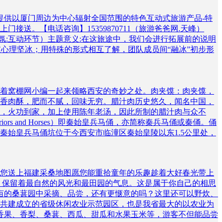
提供以厦门周边为中心辐射全国范围的特色互动式旅游产品-特
。【电话咨询】15359870711（旅游爸爸网.天峰）
车厢气氛:互动环节）主题意义:在这旅途中，我们会进行拓展前的说明
破心理坚冰；用特殊的形式相互了解，团队成员间“融冰”初步形
着窝棚网小编一起来领略西安的奇妙之处。肉夹馍：肉夹馍，
香肉酥，肥而不腻，回味无穷。腊汁肉历史悠久，闻名中国，
，火功到家，加上使用陈年老汤，因此所制的腊汁肉与众不
ors and Horses）即秦始皇兵马俑，亦简称秦兵马俑或秦俑。俑
秦始皇兵马俑坑位于今西安市临潼区秦始皇陵以东1.5公里处，
天给您送上福建采桑地图愿您能重拾童年的乐趣趁着大好春光带上
库，保留着最自然的风光和最田园的气息。这是属于你自己的相思
0多亩的桑葚园中采摘、品尝，还有更惬意的吗？这里还可以野炊、
共建成立的省级休闲农业示范园区，也是我省最大的以农业为
百香果、香梨、桑葚、西瓜、甜瓜和水果玉米等，游客不但能品尝