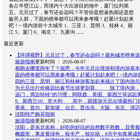
各占半壁江山，而境内十大出游目的地中，厦门位列第
五。元旦过了，春节还会远吗？不管你是想凑热闹还是想
躲开人群，下面的榜单都可以用来参考哦！赶紧计划起来
吧！~ 境内游前十大城市 1、三亚 2、昆明 3、桂林 4、丽
江 5、厦门 6、南京 7、九寨沟 ......
最近更新
【环球视野】元旦过了，春节还会远吗？最热城市榜单送
旅游指南
更新时间 ： 2026-08-07
都跑去哪里跨年了？据悉，今年元旦出境游和境内游基本
面的榜单都可以用来参考哦！赶紧计划起来吧！~境内游前
四的三亚、昆明、丽江和桂林游客加起来就占了国内游总
为元旦出行价格远比春节出游更划算。 除了境内游，
远门，周边转转”的习惯，阿联酋、美国、新西兰等远距离
9、新西兰10、意大利 其中，跟团游元旦出境最热门
香港、首尔、新加坡、台北、普吉岛、大阪、东京、清迈
沈阳特产购买指南
旅游指南
更新时间 ： 2026-08-07
沈阳，是东北名称，好吃的好玩的自然数不胜数，且带着
椭圆形，果皮黄绿色，较丰产，较抗病，8月中旬浆果成