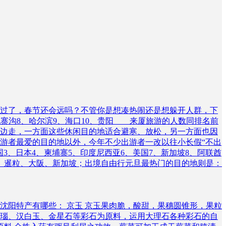
过了，春节还会远吗？不管你是想凑热闹还是想躲开人群，下
九寨沟8、哈尔滨9、海口10、贵阳 来厦旅游的人数同排名前
边走，一方面这些休闲目的地适合避寒、放松，另一方面也因
游者最爱的目的地以外，今年不少出游者一改以往小长假“不出
、日本4、柬埔寨5、印度尼西亚6、美国7、新加坡8、阿联酋
、暹粒、大阪、新加坡；出境自由行元旦最热门的目的地则是：
沈阳特产有哪些： 京玉 京玉果肉脆，酸甜，果穗圆锥形，果粒
玛瑙、汉白玉、金星石等彩石为原料，运用大理石各种彩石的自