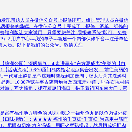
由发现问题人员在微信公众号上报修即可。维护管理人员在微信
电话报修的弊端。在微信公众号上完成了，报修、派单、维修的
费福利版让大家试用，只需要您关注“易报修系统”即可。免费
用户中心---我的单子---新建一个内部保修平台---注册单位
排修检人员。以下是我们的公众号。敬请关注
一【静湖公园】深吸氧气。4.走进享有“东方夏威夷”美誉的【白
0711【活动流程】08:30厦门岛内指定地点集合出发， 前往美丽的
朝最后一代君王赵是皇帝逃难时曾躲到加走湖，杨太后为其洗澡时
趣。10:30游览军事古迹南炮台及西班牙小镇，址在石坑村屿
对峙，互为犄角，扼守着厦门海口，拱卫着祖国东南大门，素
是富有福州地方特色的风味小吃之一福州鱼丸是以鱼肉做外皮
口味指数】：★★★★ 福州的千页糕“千页糕”为选用中筋面
匀。肥膘肉切块 放入汤锅，用旺火煮熟捞起，然后切成细肥肉