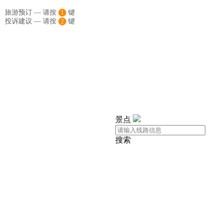
旅游预订 — 请按
键
1
投诉建议 — 请按
键
2
景点
搜索