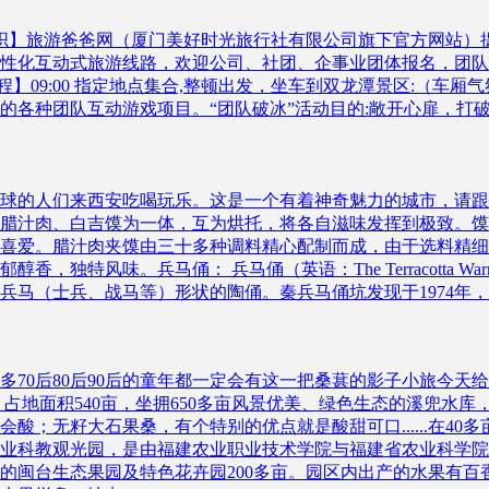
织】旅游爸爸网（厦门美好时光旅行社有限公司旗下官方网站）
化互动式旅游线路，欢迎公司、社团、企事业团体报名，团队上门接送
活动流程】09:00 指定地点集合,整顿出发，坐车到双龙潭景区:（
的各种团队互动游戏项目。“团队破冰”活动目的:敞开心扉，打
球的人们来西安吃喝玩乐。这是一个有着神奇魅力的城市，请跟
腊汁肉、白吉馍为一体，互为烘托，将各自滋味发挥到极致。馍
喜爱。腊汁肉夹馍由三十多种调料精心配制而成，由于选料精细
风味。兵马俑： 兵马俑（英语：The Terracotta Warri
马（士兵、战马等）形状的陶俑。秦兵马俑坑发现于1974年，
多70后80后90后的童年都一定会有这一把桑葚的影子小旅今
占地面积540亩，坐拥650多亩风景优美、绿色生态的溪兜水
酸；无籽大石果桑，有个特别的优点就是酸甜可口......在4
业科教观光园，是由福建农业职业技术学院与福建省农业科学院
的闽台生态果园及特色花卉园200多亩。园区内出产的水果有