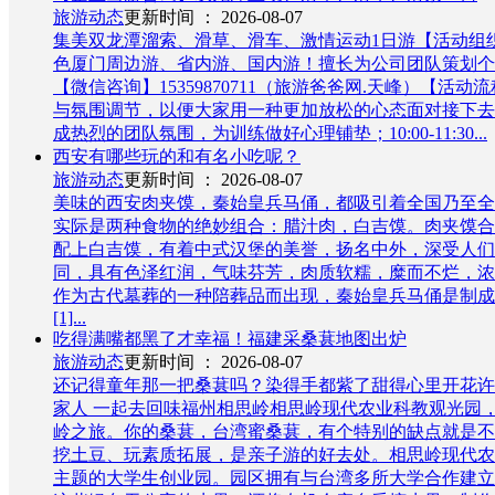
旅游动态
更新时间 ： 2026-08-07
集美双龙潭溜索、滑草、滑车、激情运动1日游【活动组
色厦门周边游、省内游、国内游！擅长为公司团队策划个性
【微信咨询】15359870711（旅游爸爸网.天峰）【
与氛围调节，以便大家用一种更加放松的心态面对接下去
成热烈的团队氛围，为训练做好心理铺垫；10:00-11:30...
西安有哪些玩的和有名小吃呢？
旅游动态
更新时间 ： 2026-08-07
美味的西安肉夹馍，秦始皇兵马俑，都吸引着全国乃至全
实际是两种食物的绝妙组合：腊汁肉，白吉馍。肉夹馍合
配上白吉馍，有着中式汉堡的美誉，扬名中外，深受人们
同，具有色泽红润，气味芬芳，肉质软糯，糜而不烂，浓郁醇香，独特
作为古代墓葬的一种陪葬品而出现，秦始皇兵马俑是制成兵
[1]...
吃得满嘴都黑了才幸福！福建采桑葚地图出炉
旅游动态
更新时间 ： 2026-08-07
还记得童年那一把桑葚吗？染得手都紫了甜得心里开花许
家人 一起去回味福州相思岭相思岭现代农业科教观光园，
岭之旅。你的桑葚，台湾蜜桑葚，有个特别的缺点就是不会
挖土豆、玩素质拓展，是亲子游的好去处。相思岭现代农
主题的大学生创业园。园区拥有与台湾多所大学合作建立