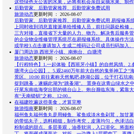
这些绿色无公害的水果，还将有机会亲自采摘水果、制作水
后勤管家、后勤管家推荐、后勤管家免费试用
旅游动态
更新时间 ： 2026-08-07
后勤管家、后勤管家推荐、后勤管家免费试用 易报修系
上同时收到消息直接派单给维修人员，前往问题处检修 
三方对接，直接省下大量的人力、物力。解决售后服务管
的企业物业维修管理系统尽在易报修系统。具体操作方法如下1
或学校3.点击邀请加入 生成二维码让公司成员扫码加入。4
厦门周边游.西班牙小镇、南炮台、白塘湾
旅游动态
更新时间 ： 2026-08-07
【行程特色】1.一起体验【西班牙小镇】的自然风情。2.
塘湾火山公园】。5.观2460万年前大自然的鬼斧神工之“海上
景区。10:00 前往素称天然氧吧-静湖公园，位于打
捉到跳蚤，遂赐此湖为“跳蚤湖”。 置身在这青山绿水之
仔尾东南临海突出部的镜台山上。炮台濒临东海，紧靠大
有“天南锁钥”之称。12:00...
在福建吃遍这些美食，才算完整
旅游指南
更新时间 ： 2026-08-07
福州鱼丸福州鱼丸是用鳗鱼、鲨鱼或淡水鱼剁茸，加甘薯
的带馅丸子，选料精细，制作考究，皮薄均匀，色泽洁白
粉制成的甜点。多层美观，油香软润，入口溶化。将面粉
丁。将面碾成薄面片，对折，一边撒上1层肥肉丁，再撒上1