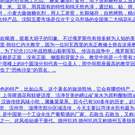
制成的石质画工艺品。 蕨菜 嫩茎叶食用，地下茎制蕨粉及工业
、黍、米、豆等。用其固有的特性和纯天然色泽，通过粘、贴、
原料，小麦大曲做糖化剂，用人工老窖，长期储存，自然烤熟，
名特产品。沈阳五爱市场是仅次于义乌市场的全国第二大绢花礼品批
欢喝酒，留着大胡子的印象。不过俄罗斯也有很多鲜为人知的美
里·勃拉仁内大教堂，因为一位叫瓦西里的东正教修士曾在这座教
，为了纪念1552年战胜喀山鞑靼军队。传说在战争中，俄罗斯
都是正面，没有正面、侧面和背面之分。教堂中间是一个带有大
个塔楼上的8个圆顶分别代表一位圣人，而中间那座最高的教堂
“恐怖沙皇”的罪名。...
色的特产，比如山东，这个著名的旅游胜地，它会有哪些特产，
、上等啤酒花和软硬适度、洁净甘美的崂山矿泉水为原料酿制而成
，汉族传统风味小吃，属豫菜菜系。距今已有500多年的历史，
市、滨州市、淄博市部分区域流传，今天主要以菏泽水煎包最为著名
办，是中国第一个工业化生产葡萄酒的厂家。石敢当 石敢当，又
之一。此风俗始盛于唐代。德州扒鸡 德州扒鸡又称德州五香脱