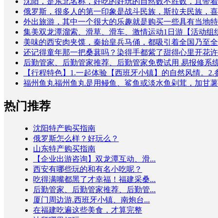
沈阳，是东北名称，好吃的好玩的自然数不胜数，且带着浓
俄罗斯，很多人的第一印象是战斗民族，斯拉夫民族，喜欢
外出旅游，其中一个很大的乐趣就是购买一些具有当地特色
集美双龙潭溜索、滑草、滑车、激情运动1日游【活动组织
美味的西安肉夹馍，秦始皇兵马俑，都吸引着全国乃至全球
还记得童年那一把桑葚吗？染得手都紫了甜得心里开花许多7
后勤管家、后勤管家推荐、后勤管家免费试用 易报修系统
【行程特色】1.一起体验【西班牙小镇】的自然风情。2.参
福州鱼丸福州鱼丸是用鳗鱼、鲨鱼或淡水鱼剁茸，加甘薯
热门推荐
沈阳特产购买指南
俄罗斯怎么样？好玩么？
山东特产购买指南
【企业出游咨询】双龙潭互动、滑...
西安有哪些玩的和有名小吃呢？
吃得满嘴都黑了才幸福！福建采桑...
后勤管家、后勤管家推荐、后勤管...
厦门周边游.西班牙小镇、南炮台...
在福建吃遍这些美食，才算完整