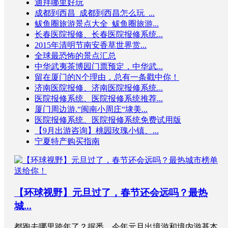
迪拜哪里好玩
成都到西昌_成都到西昌怎么玩_...
鲅鱼圈旅游景点大全_鲅鱼圈旅游...
长春医院报修、长春医院报修系统...
2015年清明节南安香草世界赏...
全球最恐怖的景点汇总
中华武夷茶博园门票预定，中华武...
留在厦门的N个理由，总有一条戳中你！
济南医院报修、济南医院报修系统...
医院报修系统、医院报修系统推荐...
厦门周边游.“闽南小周庄“埭美...
医院报修系统、医院报修系统免费试用版
【9月出游咨询】桃园玫瑰小镇、...
宁夏特产购买指南
【环球视野】元旦过了，春节还会远吗？最热
城...
都跑去哪里跨年了？据悉，今年元旦出境游和境内游基本