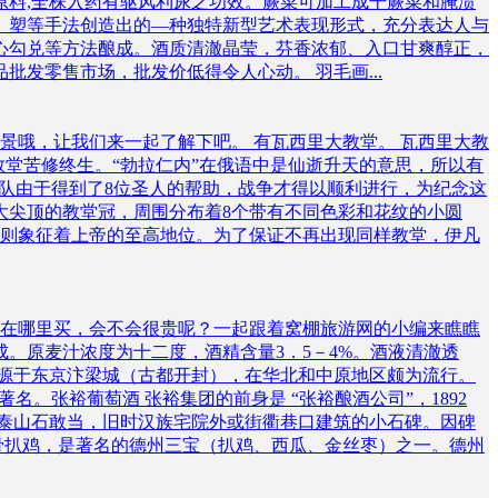
原料,全株入药有驱风利尿之功效。蕨菜可加工成干蕨菜和腌渍
拼、塑等手法创造出的—种独特新型艺术表现形式，充分表达人与
精心勾兑等方法酿成。酒质清澈晶莹，芬香浓郁、入口甘爽醇正，
发零售市场，批发价低得令人心动。 羽毛画...
景哦，让我们来一起了解下吧。 有瓦西里大教堂。 瓦西里大教
堂苦修终生。“勃拉仁内”在俄语中是仙逝升天的意思，所以有
军队由于得到了8位圣人的帮助，战争才得以顺利进行，为纪念这
尖顶的教堂冠，周围分布着8个带有不同色彩和花纹的小圆
冠则象征着上帝的至高地位。为了保证不再出现同样教堂，伊凡
在哪里买，会不会很贵呢？一起跟着窝棚旅游网的小编来瞧瞧
。原麦汁浓度为十二度，酒精含量3．5－4%。酒液清澈透
起源于东京汴梁城（古都开封），在华北和中原地区颇为流行。
。张裕葡萄酒 张裕集团的前身是 “张裕酿酒公司”，1892
称泰山石敢当，旧时汉族宅院外或街衢巷口建筑的小石碑。因碑
骨扒鸡，是著名的德州三宝（扒鸡、西瓜、金丝枣）之一。德州