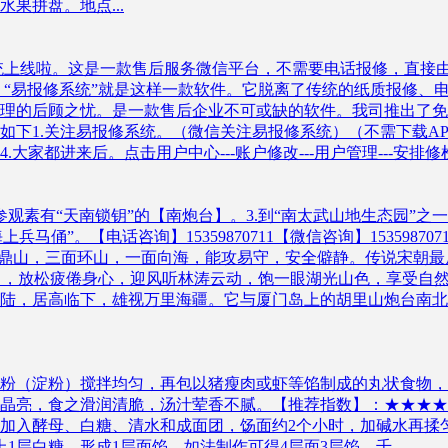
果拼盘。地点...
统上线啦。这是一款售后服务微信平台，不需要电话报修，直接
。“易报修系统”就是这样一款软件。它脱离了传统的纸质报修、
理的后顾之忧。是一款售后企业不可或缺的软件。我司推出了免
.关注易报修系统。（微信关注易报修系统）（不需下载APP）2.
.大家都进来后。点击用户中心---账户修改---用户管理---安
参观素有“天南锁钥”的【南炮台】。3.到“南太武山地生态园”之
兵马俑”。【电话咨询】15359870711【微信咨询】1535987
石坑南鼎山，三面环山，一面向海，能攻易守，安全僻静。传说宋
中，放松疲倦身心，迎风听林涛云动，饱一眼湖光山色，享受自然野
陆，居高临下，雄视万里海疆。它与厦门岛上的胡里山炮台南北
粉（淀粉）搅拌均匀，再包以猪瘦肉或虾等馅制成的丸状食物，
晶亮，食之滑润清脆，汤汁荤香不腻。【推荐指数】：★★★★【
加入酵母、白糖、清水和成面团，饧面约2个小时，加碱水再揉
层白糖，形成1层面馅，如法制作可得4层面3层馅。千...