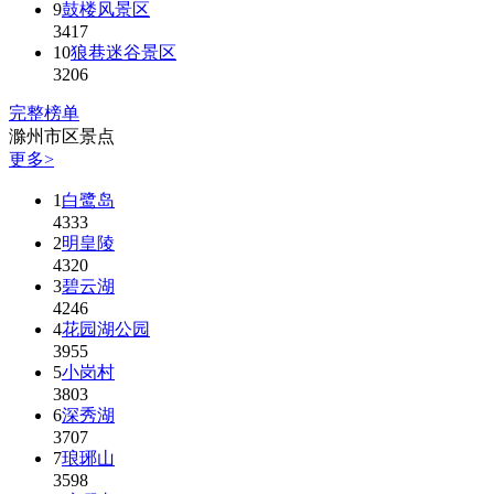
9
鼓楼风景区
3417
10
狼巷迷谷景区
3206
完整榜单
滁州市区景点
更多>
1
白鹭岛
4333
2
明皇陵
4320
3
碧云湖
4246
4
花园湖公园
3955
5
小岗村
3803
6
深秀湖
3707
7
琅琊山
3598