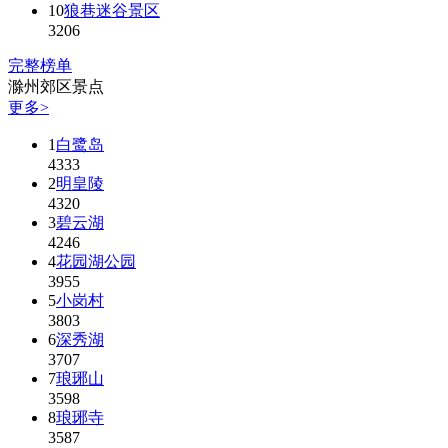
10
狼巷迷谷景区
3206
完整榜单
滁州郊区景点
更多>
1
白鹭岛
4333
2
明皇陵
4320
3
碧云湖
4246
4
花园湖公园
3955
5
小岗村
3803
6
深秀湖
3707
7
琅琊山
3598
8
琅琊寺
3587