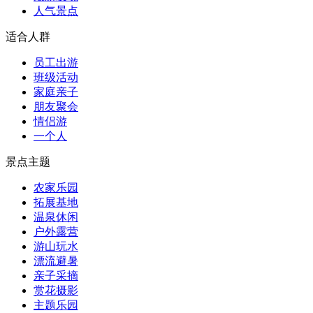
人气景点
适合人群
员工出游
班级活动
家庭亲子
朋友聚会
情侣游
一个人
景点主题
农家乐园
拓展基地
温泉休闲
户外露营
游山玩水
漂流避暑
亲子采摘
赏花摄影
主题乐园