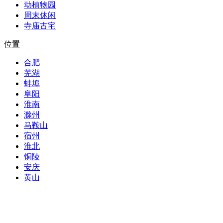
动植物园
周末休闲
寺庙古宅
位置
合肥
芜湖
蚌埠
阜阳
淮南
滁州
马鞍山
宿州
淮北
铜陵
安庆
黄山