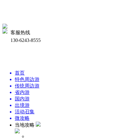
客服热线
130-6243-8555
首页
特色周边游
传统周边游
省内游
国内游
出境游
活动召集
微攻略
当地攻略
周边景点