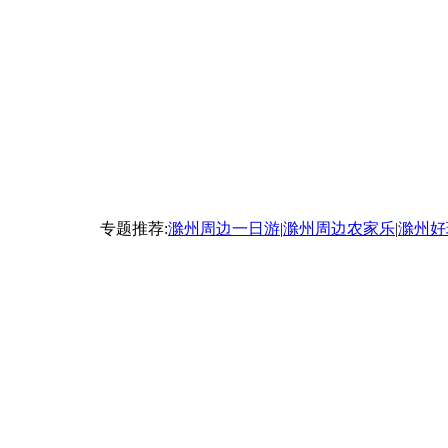
专题推荐:
滁州周边一日游
|
滁州周边农家乐
|
滁州好