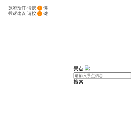
旅游预订-请按
键
1
投诉建议-请按
键
2
景点
搜索