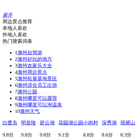
展开
周边景点推荐
本地人喜欢
外地人喜欢
热门搜索词条
1
滁州自驾游
2
滁州好玩的地方
3
滁州农家乐大全
4
滁州周边景点
5
滁州拓展基地景区
6
滁州适合员工出游
7
滁州公园
8
滁州哪里可以露营
9
滁州哪里可以泡温泉
10
滁州天气
白鹭岛
明皇陵
碧云湖
花园湖公园
小岗村
深秀湖
琅琊山
9.8分
9.8分
9.8分
9.1分
8.8分
8.6分
8.3分