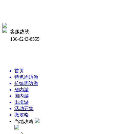
客服热线
130-6243-8555
首页
特色周边游
传统周边游
省内游
国内游
出境游
活动召集
微攻略
当地攻略
周边景点