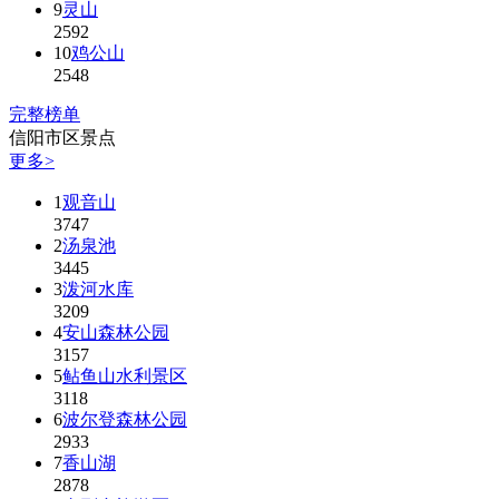
9
灵山
2592
10
鸡公山
2548
完整榜单
信阳市区景点
更多>
1
观音山
3747
2
汤泉池
3445
3
泼河水库
3209
4
安山森林公园
3157
5
鲇鱼山水利景区
3118
6
波尔登森林公园
2933
7
香山湖
2878