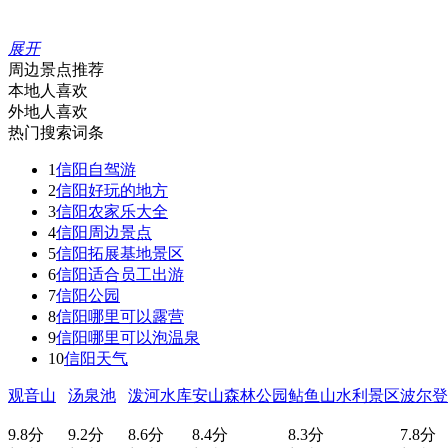
展开
周边景点推荐
本地人喜欢
外地人喜欢
热门搜索词条
1
信阳自驾游
2
信阳好玩的地方
3
信阳农家乐大全
4
信阳周边景点
5
信阳拓展基地景区
6
信阳适合员工出游
7
信阳公园
8
信阳哪里可以露营
9
信阳哪里可以泡温泉
10
信阳天气
观音山
汤泉池
泼河水库
安山森林公园
鲇鱼山水利景区
波尔登
9.8分
9.2分
8.6分
8.4分
8.3分
7.8分