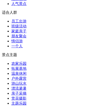
人气景点
适合人群
员工出游
班级活动
家庭亲子
朋友聚会
情侣游
一个人
景点主题
农家乐园
拓展基地
温泉休闲
户外露营
游山玩水
漂流避暑
亲子采摘
赏花摄影
主题乐园