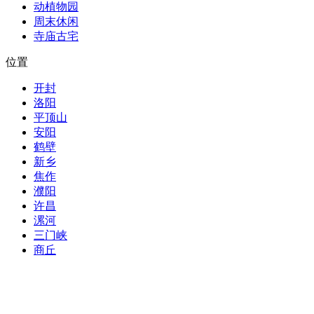
动植物园
周末休闲
寺庙古宅
位置
开封
洛阳
平顶山
安阳
鹤壁
新乡
焦作
濮阳
许昌
漯河
三门峡
商丘