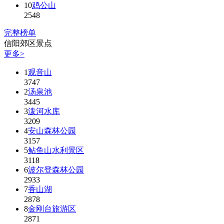
10
鸡公山
2548
完整榜单
信阳郊区景点
更多>
1
观音山
3747
2
汤泉池
3445
3
泼河水库
3209
4
安山森林公园
3157
5
鲇鱼山水利景区
3118
6
波尔登森林公园
2933
7
香山湖
2878
8
金刚台旅游区
2871