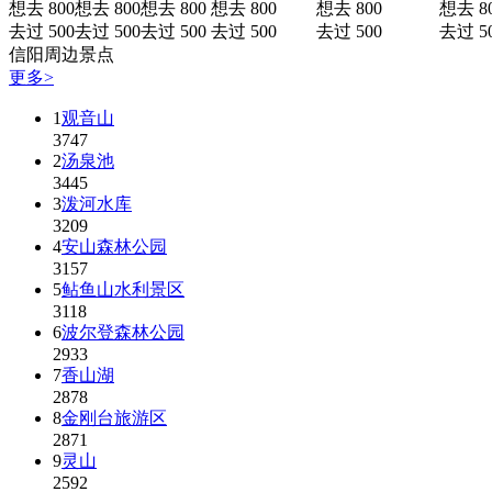
想去 800
想去 800
想去 800
想去 800
想去 800
想去 8
去过 500
去过 500
去过 500
去过 500
去过 500
去过 5
信阳周边景点
更多>
1
观音山
3747
2
汤泉池
3445
3
泼河水库
3209
4
安山森林公园
3157
5
鲇鱼山水利景区
3118
6
波尔登森林公园
2933
7
香山湖
2878
8
金刚台旅游区
2871
9
灵山
2592