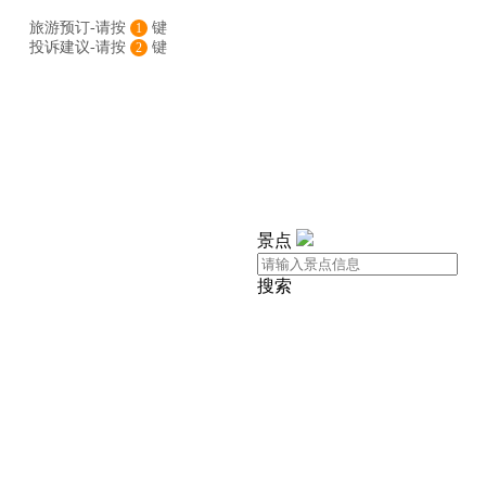
旅游预订-请按
键
1
投诉建议-请按
键
2
景点
搜索