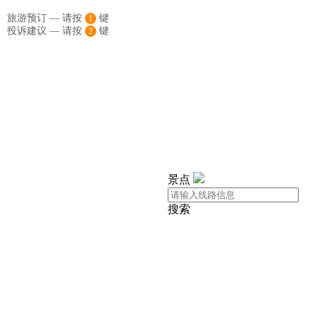
旅游预订 — 请按
键
1
投诉建议 — 请按
键
2
景点
搜索