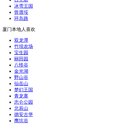
冰雪王国
曾厝垵
环岛路
厦门本地人喜欢
双龙潭
竹坝农场
宝生园
丽田园
八怪谷
金光湖
野山谷
仙岳山
梦幻王国
青龙寨
忠仑公园
北辰山
德安古堡
鹰坑谷