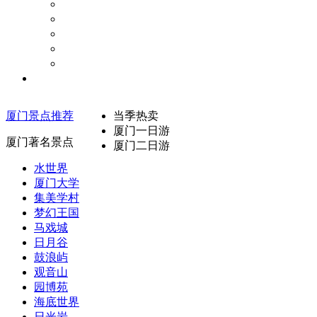
周边景点
旅游攻略
景点点评
好玩的地方
周边游论坛
旅游资讯
厦门景点推荐
当季热卖
厦门一日游
厦门著名景点
厦门二日游
水世界
厦门大学
集美学村
梦幻王国
马戏城
日月谷
鼓浪屿
观音山
园博苑
海底世界
日光岩