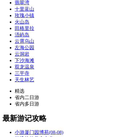
翡翠湾
十里蓝山
玫瑰小镇
火山岛
田格里拉
浯屿岛
云霄乌山
左海公园
云洞岩
下沙海滩
双龙温泉
三平寺
天生林艺
精选
省内二日游
省内多日游
最新游记攻略
小游厦门园博苑
(08-08)