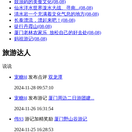
鼓浪屿的美食文化
(08-08)
仙水洋水世界泼水大战、寻南...
(08-08)
清水岩一个充满着文化气息的地方
(08-08)
长泰漂流，漂起来吧！
(08-08)
徒行丹霞山
(08-08)
厦门老林农家乐_放松自己的好去处
(08-08)
妈祖游记
(08-08)
旅游达人
说说
宠糖ljl
发布点评
双龙潭
2024-11-28 09:57:10
宠糖ljl
发布游记
厦门周边二日游团建...
2024-11-26 16:31:54
伟93
游记加精奖励
厦门野山谷游记
2024-11-25 16:28:53