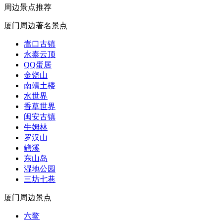
周边景点推荐
厦门周边著名景点
嵩口古镇
永泰云顶
QQ蛋居
金饶山
南靖土楼
水世界
香草世界
闽安古镇
牛姆林
罗汉山
鳝溪
东山岛
湿地公园
三坊七巷
厦门周边景点
六鳌