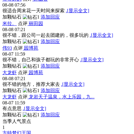
08-08 07:56
很适合周末花一天时间来探索
.[显示全文]
加颗钻石
1
添加回应
米拉。
点评
丽田园
08-08 07:21
很不错，跟公司一起去团建的，很多玩的
.[显示全文]
加颗钻石
1
添加回应
伟93
点评
园博苑
08-07 11:59
很不错，自己和孩子都玩的非常开心
.[显示全文]
加颗钻石
1
添加回应
大龙虾
点评
园博苑
08-08 07:21
很不错的地方，推荐大家去
.[显示全文]
加颗钻石
1
添加回应
大龙虾
点评
龙岩天子温泉，水上乐园，九...
08-07 11:59
有点意思
.[显示全文]
加颗钻石
1
添加回应
当季人气景点
1
方特梦幻王国