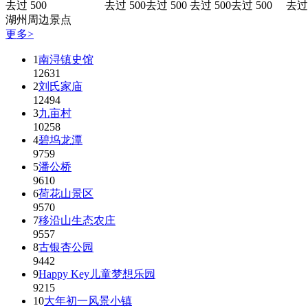
去过 500
去过 500
去过 500
去过 500
去过 500
去过 
湖州周边景点
更多>
1
南浔镇史馆
12631
2
刘氏家庙
12494
3
九亩村
10258
4
碧坞龙潭
9759
5
潘公桥
9610
6
荷花山景区
9570
7
移沿山生态农庄
9557
8
古银杏公园
9442
9
Happy Key儿童梦想乐园
9215
10
大年初一风景小镇