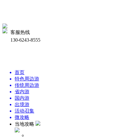
客服热线
130-6243-8555
首页
特色周边游
传统周边游
省内游
国内游
出境游
活动召集
微攻略
当地攻略
周边景点