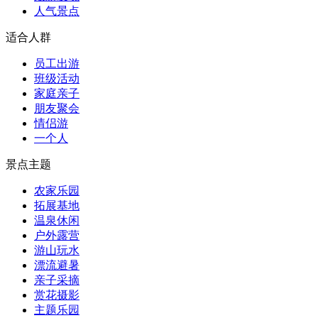
人气景点
适合人群
员工出游
班级活动
家庭亲子
朋友聚会
情侣游
一个人
景点主题
农家乐园
拓展基地
温泉休闲
户外露营
游山玩水
漂流避暑
亲子采摘
赏花摄影
主题乐园