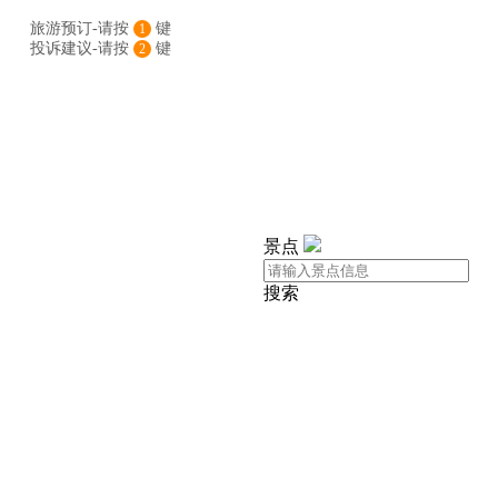
旅游预订-请按
键
1
投诉建议-请按
键
2
景点
搜索